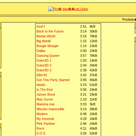
Posledn�
Axel-f
2:51
8kB
Back to the Future
3:14
30kB
Barbie World
3:15
78kB
Big Metall
1:15
12kB
Boogie Woogie
1:14
10kB
Dallas
2:00
19kB
Dancing Queen
3:57
78kB
Duke3D 1
1:03
14kB
Duke3D 2
2:44
34kB
Duke3D 3
2:38
42kB
Eifel 65
3:42
37kB
Get This Party Started
3:05
45kB
Idoido
3:15
51kB
In The End
3:36
24kB
James Bond
3:21
33kB
Mac Gyver
1:10
11kB
Mamma mia
3:33
3kB
Mission Impossible
3:14
38kB
Modern
0:48
10kB
My Inmortal
4:29
16kB
Pink Panther
2:46
24kB
Rock
4:11
40kB
S.O.S.
3:26
52kB