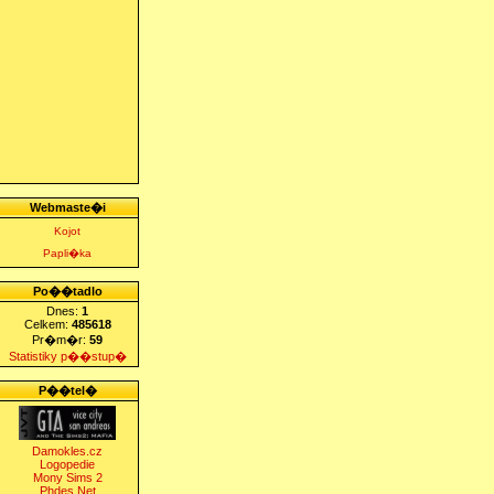
Webmaste�i
Kojot
Papli�ka
Po��tadlo
Dnes:
1
Celkem:
485618
Pr�m�r:
59
Statistiky p��stup�
P��tel�
Damokles.cz
Logopedie
Mony Sims 2
Phdes.Net