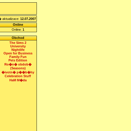
 aktualizace:
12.07.2007
Online
Online:
1
Obchod
The Sims 2
University
Nightlife
Open for Business
Family Fun
Pets Edition
Ro�n� obdob�
(Seasons)
�ivotn� p��b�hy
Celebration Stuff
HaM M�da