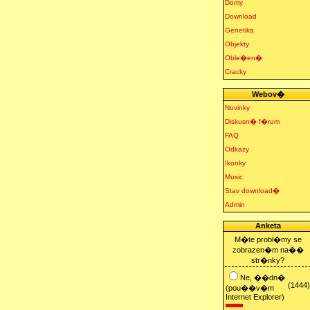
Domy
Download
Genetika
Objekty
Oble�en�
Cracky
Webov�
Novinky
Diskusn� f�rum
FAQ
Odkazy
Ikonky
Music
Stav download�
Admin
Anketa
M�te probl�my se
zobrazen�m na��
str�nky?
Ne, ��dn�
(1444)
(pou��v�m
Internet Explorer)