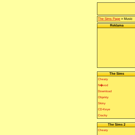
The Sims Page
» Music
Reklama
The Sims
Cheaty
N�vod
Download
Objekty
Skiny
CD-Keye
Cracky
The Sims 2
Cheaty