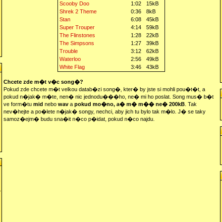
Scooby Doo
1:02
15kB
Shrek 2 Theme
0:36
8kB
Stan
6:08
45kB
Super Trouper
4:14
59kB
The Flinstones
1:28
22kB
The Simpsons
1:27
39kB
Trouble
3:12
62kB
Waterloo
2:56
49kB
White Flag
3:46
43kB
Chcete zde m�t v�c song�?
Pokud zde chcete m�t velkou datab�zi song�, kter� by jste si mohli pou�t�t, a
pokud n�jak� m�te, nen� nic jednodu���ho, ne� mi ho poslat. Song mus� b�t
ve form�tu
mid
nebo
wav
a
pokud mo�no, a� m� m�� ne� 200kB
. Tak
nev�hejte a po�lete n�jak� songy, nechci, aby jich tu bylo tak m�lo. J� se taky
samoz�ejm� budu sna�it n�co p�idat, pokud n�co najdu.